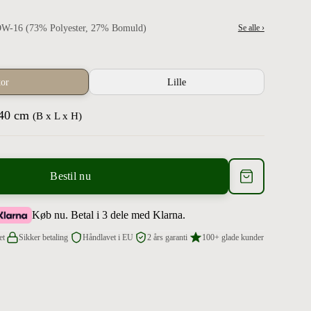
6 (73% Polyester, 27% Bomuld)
Se alle ›
tor
Lille
 40 cm
(B x L x H)
Bestil nu
Køb nu. Betal i 3 dele med Klarna.
et
Sikker betaling
Håndlavet i EU
2 års garanti
100+ glade kunder