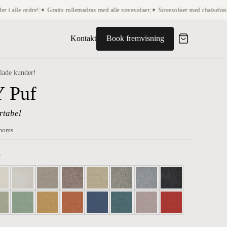
dre!
|
✦ Gratis rullemadras med alle sovesofaer
|
✦ Sovesofaer med chaiselong og opbev
Kontakt
Book fremvisning
lade kunder!
 Puf
rtabel
 moms
e