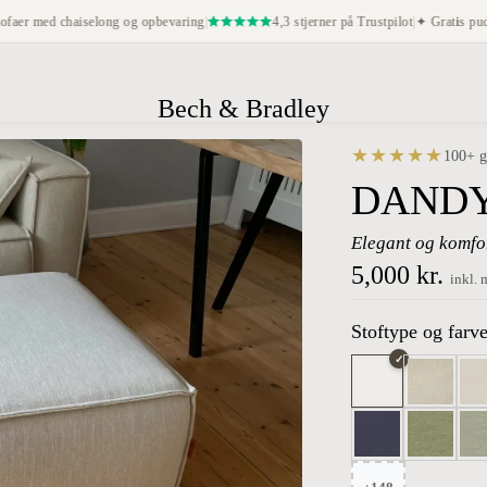
haiselong og opbevaring
|
4,3 stjerner på Trustpilot
|
✦ Gratis puder i alle or
Bech & Bradley
★★★★★
100+ g
DANDY
Elegant og komfo
5,000 kr.
inkl.
Stoftype og farv
✓