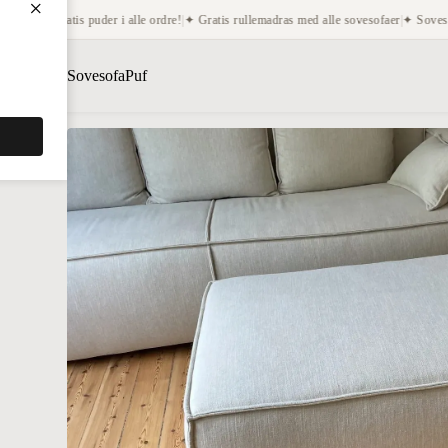
×
atis puder i alle ordre!
|
✦ Gratis rullemadras med alle sovesofaer
|
✦ Sovesofaer med c
Sovesofa
Puf