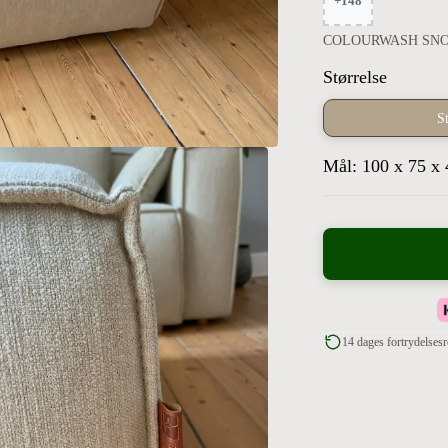
+148
COLOURWASH SNOW-1
Størrelse
S
Mål: 100 x 75 x
14 dages fortrydelsesr