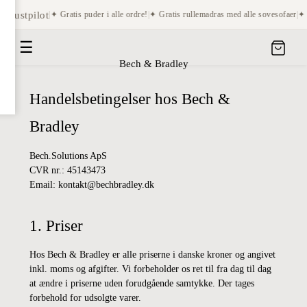
Trustpilot
|
✦ Gratis puder i alle ordre!
|
✦ Gratis rullemadras med alle sovesofaer
|
✦ S
☰
Bech & Bradley
Handelsbetingelser hos Bech &
Bradley
Bech.Solutions ApS
CVR nr.: 45143473
Email: kontakt@bechbradley.dk
1. Priser
Hos Bech & Bradley er alle priserne i danske kroner og angivet
inkl. moms og afgifter. Vi forbeholder os ret til fra dag til dag
at ændre i priserne uden forudgående samtykke. Der tages
forbehold for udsolgte varer.